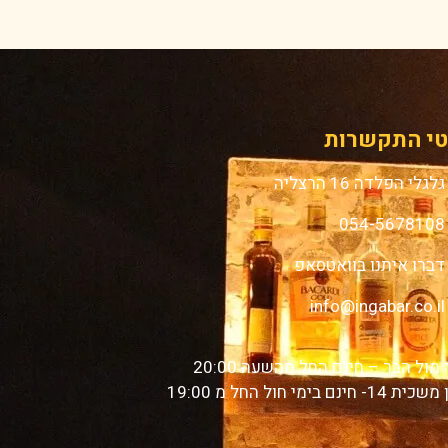
י התקשרות
גלגלי הפלדה 16 הרצליה
054-5678108
דברו איתנו בוואטסאפ
info@ingabar.co.il
מול הבר – חינם החל מהשעה 20:00
1- חינם בימי חול החל מ 19:00