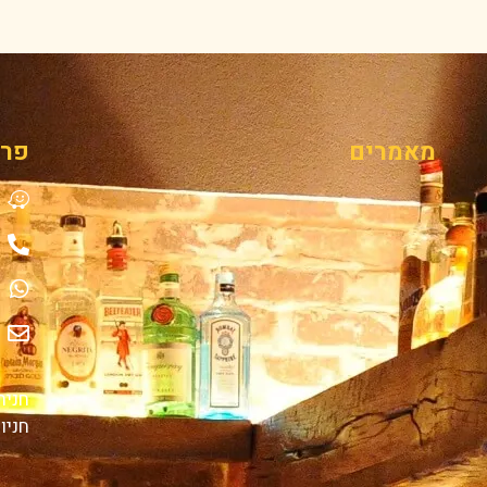
מאמרים
פרט
חניה 
חניון משכית 4